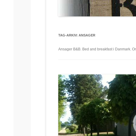
TAG-ARKIV:
ANSAGER
Ansager B&B. Bed and breakfast i Danmark. Onli