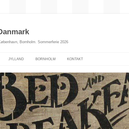
 Danmark
 København, Bornholm. Sommerferie 2026
JYLLAND
BORNHOLM
KONTAKT
NORDJYLLAND
MIDTJYLLAND
ØSTJYLLAND
SØNDERJYLLAND