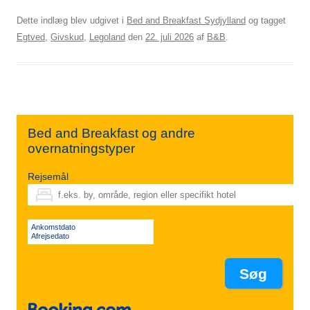
Dette indlæg blev udgivet i
Bed and Breakfast Sydjylland
og tagget
Egtved
,
Givskud
,
Legoland
den
22. juli 2026
af
B&B
.
Bed and Breakfast og andre
overnatningstyper
Rejsemål
Ankomstdato
Afrejsedato