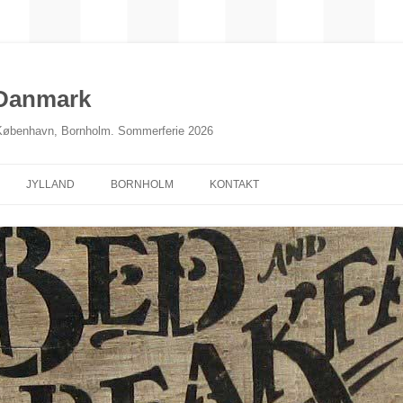
 Danmark
 København, Bornholm. Sommerferie 2026
JYLLAND
BORNHOLM
KONTAKT
NORDJYLLAND
MIDTJYLLAND
ØSTJYLLAND
SØNDERJYLLAND