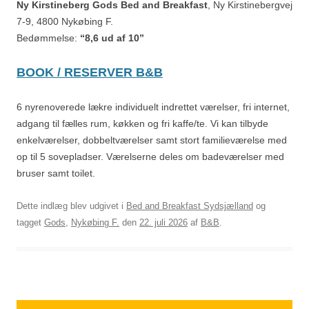
Ny Kirstineberg Gods Bed and Breakfast
, Ny Kirstinebergvej
7-9, 4800 Nykøbing F.
Bedømmelse:
“8,6 ud af 10”
BOOK / RESERVER B&B
6 nyrenoverede lækre individuelt indrettet værelser, fri internet,
adgang til fælles rum, køkken og fri kaffe/te. Vi kan tilbyde
enkelværelser, dobbeltværelser samt stort familieværelse med
op til 5 sovepladser. Værelserne deles om badeværelser med
bruser samt toilet.
Dette indlæg blev udgivet i
Bed and Breakfast Sydsjælland
og
tagget
Gods
,
Nykøbing F.
den
22. juli 2026
af
B&B
.