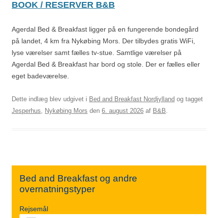
BOOK / RESERVER B&B
Agerdal Bed & Breakfast ligger på en fungerende bondegård
på landet, 4 km fra Nykøbing Mors. Der tilbydes gratis WiFi,
lyse værelser samt fælles tv-stue. Samtlige værelser på
Agerdal Bed & Breakfast har bord og stole. Der er fælles eller
eget badeværelse.
Dette indlæg blev udgivet i
Bed and Breakfast Nordjylland
og tagget
Jesperhus
,
Nykøbing Mors
den
6. august 2026
af
B&B
.
Bed and Breakfast og andre
overnatningstyper
Rejsemål