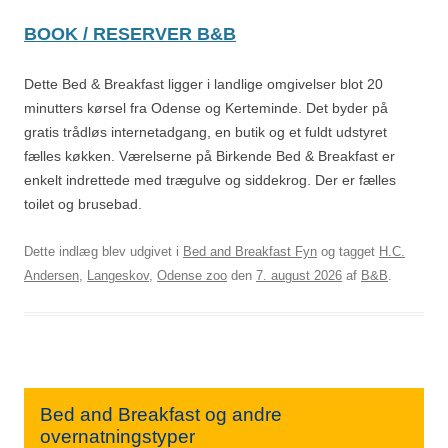
BOOK / RESERVER B&B
Dette Bed & Breakfast ligger i landlige omgivelser blot 20
minutters kørsel fra Odense og Kerteminde. Det byder på
gratis trådløs internetadgang, en butik og et fuldt udstyret
fælles køkken. Værelserne på Birkende Bed & Breakfast er
enkelt indrettede med trægulve og siddekrog. Der er fælles
toilet og brusebad.
Dette indlæg blev udgivet i
Bed and Breakfast Fyn
og tagget
H.C.
Andersen
,
Langeskov
,
Odense zoo
den
7. august 2026
af
B&B
.
Bed and Breakfast og andre
overnatningstyper