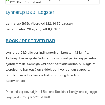
Lynnerup B&B, Løgstør
Lynnerup B&B
, Viborgvej 122, 9670 Løgstør
Bedømmelse:
“Meget godt 8,2 /10”
BOOK / RESERVER B&B
Lynnerup B&B tilbyder indkvartering i Løgstør, 42 km fra
Aalborg. Der er gratis WiFi og gratis privat parkering på selve
ejendommen. Samtlige værelser har fladskærms-tv. Nogle af
værelserne har også en siddekrog, hvor du kan slappe af.
Samtlige værelser har endvidere adgang til fælles
badeværelse.
Dette indlæg blev udgivet i
Bed and Breakfast Nordjylland
og tagget
Løgstør
den
22. juli 2026
af
B&B
.