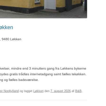
Løkken
, 9480 Løkken
givelser, mindre end 3 minutters gang fra Løkkens bykerne
bydes gratis trådløs internetadgang samt fælles tekøkken.
ing og fælles badeværelse.
st Nordjylland
og tagget
Løkken
den
7. august 2026
af
B&B
.