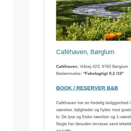
Caféhaven, Børglum
Caféhaven
, Vråvej 423, 9760 Børglum
Bedømmelse:
“Fabelagtigt 9,2 /10”
BOOK / RESERVER B&B
Caféhaven har en fredelig beliggenhed i 
værelser, lejligheder og hytter med gra
tv. De lyse og friske værelser og 1-være
Nogle har desuden terrasse samt tekøkken
og kaffe.