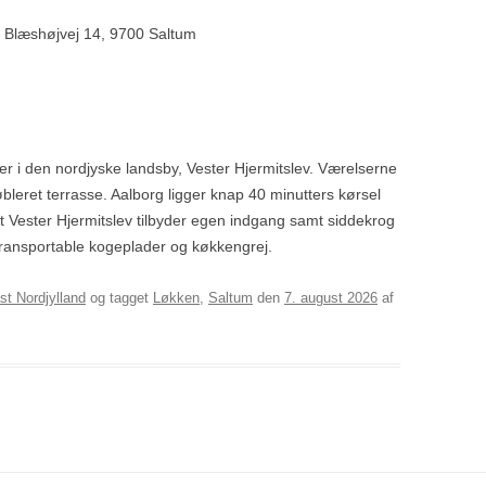
, Blæshøjvej 14, 9700 Saltum
er i den nordjyske landsby, Vester Hjermitslev. Værelserne
leret terrasse. Aalborg ligger knap 40 minutters kørsel
 Vester Hjermitslev tilbyder egen indgang samt siddekrog
e transportable kogeplader og køkkengrej.
st Nordjylland
og tagget
Løkken
,
Saltum
den
7. august 2026
af