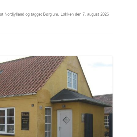
st Nordjylland
og tagget
Børglum
,
Løkken
den
7. august 2026