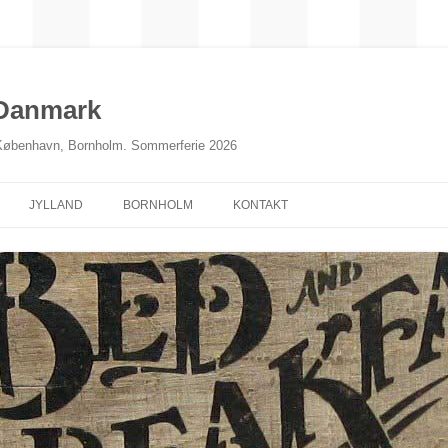
 Danmark
 København, Bornholm. Sommerferie 2026
JYLLAND
BORNHOLM
KONTAKT
NORDJYLLAND
MIDTJYLLAND
ØSTJYLLAND
SØNDERJYLLAND