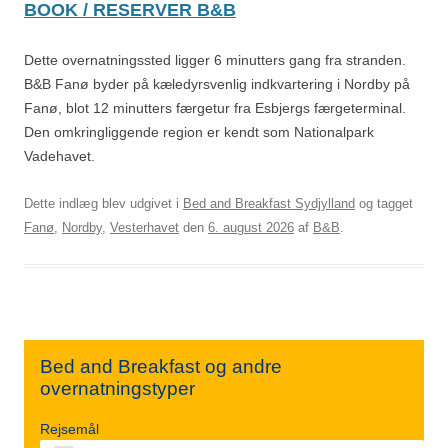
BOOK / RESERVER B&B
Dette overnatningssted ligger 6 minutters gang fra stranden.
B&B Fanø byder på kæledyrsvenlig indkvartering i Nordby på
Fanø, blot 12 minutters færgetur fra Esbjergs færgeterminal.
Den omkringliggende region er kendt som Nationalpark
Vadehavet.
Dette indlæg blev udgivet i
Bed and Breakfast Sydjylland
og tagget
Fanø
,
Nordby
,
Vesterhavet
den
6. august 2026
af
B&B
.
Bed and Breakfast og andre
overnatningstyper
Rejsemål