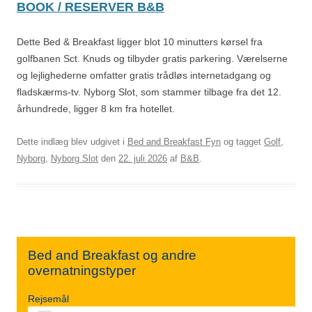
BOOK / RESERVER B&B
Dette Bed & Breakfast ligger blot 10 minutters kørsel fra
golfbanen Sct. Knuds og tilbyder gratis parkering. Værelserne
og lejlighederne omfatter gratis trådløs internetadgang og
fladskærms-tv. Nyborg Slot, som stammer tilbage fra det 12.
århundrede, ligger 8 km fra hotellet.
Dette indlæg blev udgivet i
Bed and Breakfast Fyn
og tagget
Golf
,
Nyborg
,
Nyborg Slot
den
22. juli 2026
af
B&B
.
Bed and Breakfast og andre
overnatningstyper
Rejsemål