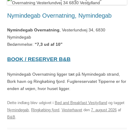
Nymindegab Overnatning, Nymindegab
Nymindegab Overnatning
, Vesterlundvej 34, 6830
Nymindegab
Bedømmelse:
“7,3 ud af 10”
BOOK / RESERVER B&B
Nymindegab Overnatning ligger tæt på Nymindegab strand,
Bork havn og Ringkøbing fjord. Fuglereservatet Tipperne er for
enden af vejen, hvor huset ligger.
Dette indlæg blev udgivet i
Bed and Breakfast Vestjylland
og tagget
Nymindegab
,
Ringkøbing fjord
,
Vesterhavet
den
7. august 2026
af
B&B
.