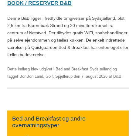
BOOK / RESERVER B&B
Denne B&B ligger i fredfyldte omgivelser på Sydsjælland, blot
2,5 km fra Bjørnebæk Strand og 20 minutters kørsel fra
centrum af Næstved. Der tilbydes gratis WiFi, spabehandlinger
på selve ejendommen og fælles køkken. De enkelt indrettede
værelser på Quistgaarden Bed & Breakfast har enten eget eller
fælles badeværelse.
Dette indlæg blev udgivet i
Bed and Breakfast Sydsjælland
og
tagget
BonBon Land
,
Golf
,
Spjellerup
den
7. august 2026
af
B&B
.
Bed and Breakfast og andre
overnatningstyper