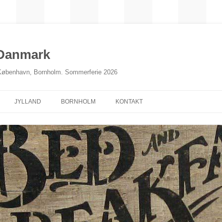
 Danmark
 København, Bornholm. Sommerferie 2026
JYLLAND
BORNHOLM
KONTAKT
NORDJYLLAND
MIDTJYLLAND
ØSTJYLLAND
SØNDERJYLLAND