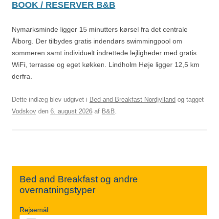
BOOK / RESERVER B&B
Nymarksminde ligger 15 minutters kørsel fra det centrale
Ålborg. Der tilbydes gratis indendørs swimmingpool om
sommeren samt individuelt indrettede lejligheder med gratis
WiFi, terrasse og eget køkken. Lindholm Høje ligger 12,5 km
derfra.
Dette indlæg blev udgivet i
Bed and Breakfast Nordjylland
og tagget
Vodskov
den
6. august 2026
af
B&B
.
Bed and Breakfast og andre
overnatningstyper
Rejsemål