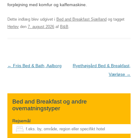
forplejning med komfur og kaffemaskine.
Dette indlæg blev udgivet i
Bed and Breakfast Sjælland
og tagget
Herlev
den
7. august 2026
af
B&B
.
Indlægsnavigation
←
Friis Bed & Bath, Aalborg
Ryethøjgård Bed & Breakfast,
Værløse
→
Bed and Breakfast og andre
overnatningstyper
Rejsemål