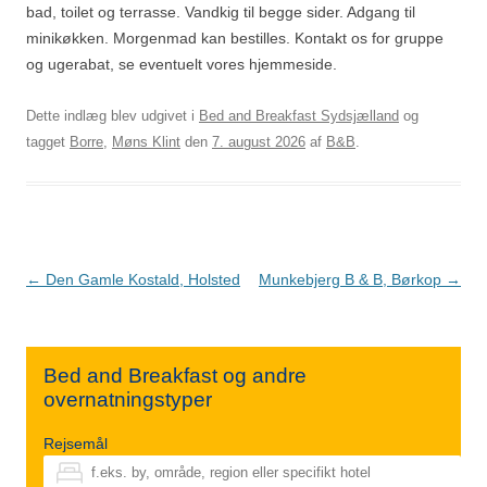
bad, toilet og terrasse. Vandkig til begge sider. Adgang til
minikøkken. Morgenmad kan bestilles. Kontakt os for gruppe
og ugerabat, se eventuelt vores hjemmeside.
Dette indlæg blev udgivet i
Bed and Breakfast Sydsjælland
og
tagget
Borre
,
Møns Klint
den
7. august 2026
af
B&B
.
Indlægsnavigation
←
Den Gamle Kostald, Holsted
Munkebjerg B & B, Børkop
→
Bed and Breakfast og andre
overnatningstyper
Rejsemål