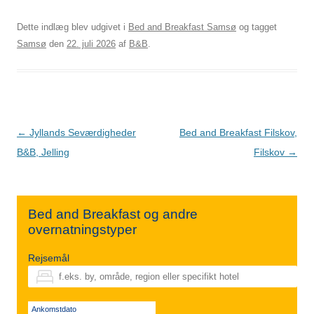
Dette indlæg blev udgivet i
Bed and Breakfast Samsø
og tagget
Samsø
den
22. juli 2026
af
B&B
.
Indlægsnavigation
←
Jyllands Seværdigheder
Bed and Breakfast Filskov,
B&B, Jelling
Filskov
→
Bed and Breakfast og andre
overnatningstyper
Rejsemål
Ankomstdato