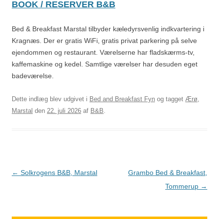
BOOK / RESERVER B&B
Bed & Breakfast Marstal tilbyder kæledyrsvenlig indkvartering i
Kragnæs. Der er gratis WiFi, gratis privat parkering på selve
ejendommen og restaurant. Værelserne har fladskærms-tv,
kaffemaskine og kedel. Samtlige værelser har desuden eget
badeværelse.
Dette indlæg blev udgivet i
Bed and Breakfast Fyn
og tagget
Ærø
,
Marstal
den
22. juli 2026
af
B&B
.
Indlægsnavigation
←
Solkrogens B&B, Marstal
Grambo Bed & Breakfast,
Tommerup
→