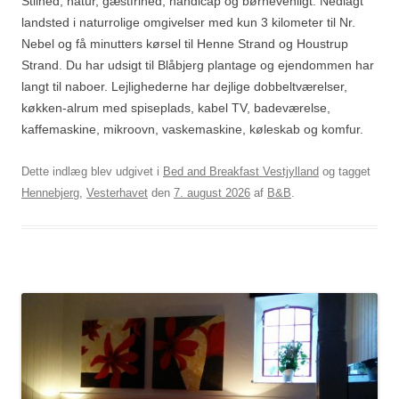
Stilhed, natur, gæstfrihed, handicap og børnevenligt. Nedlagt
landsted i naturrolige omgivelser med kun 3 kilometer til Nr.
Nebel og få minutters kørsel til Henne Strand og Houstrup
Strand. Du har udsigt til Blåbjerg plantage og ejendommen har
langt til naboer. Lejlighederne har dejlige dobbeltværelser,
køkken-alrum med spiseplads, kabel TV, badeværelse,
kaffemaskine, mikroovn, vaskemaskine, køleskab og komfur.
Dette indlæg blev udgivet i
Bed and Breakfast Vestjylland
og tagget
Hennebjerg
,
Vesterhavet
den
7. august 2026
af
B&B
.