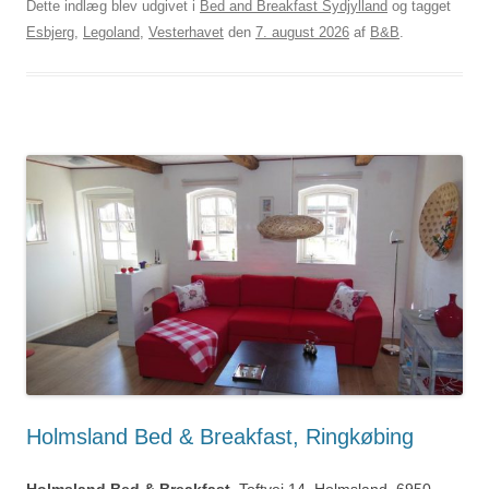
Dette indlæg blev udgivet i
Bed and Breakfast Sydjylland
og tagget
Esbjerg
,
Legoland
,
Vesterhavet
den
7. august 2026
af
B&B
.
Holmsland Bed & Breakfast, Ringkøbing
Holmsland Bed & Breakfast
, Toftvej 14, Holmsland, 6950