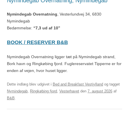
Nymindegab Overnatning, Nymindegab
Nymindegab Overnatning
, Vesterlundvej 34, 6830
Nymindegab
Bedømmelse:
“7,3 ud af 10”
BOOK / RESERVER B&B
Nymindegab Overnatning ligger tæt på Nymindegab strand,
Bork havn og Ringkøbing fjord. Fuglereservatet Tipperne er for
enden af vejen, hvor huset ligger.
Dette indlæg blev udgivet i
Bed and Breakfast Vestjylland
og tagget
Nymindegab
,
Ringkøbing fjord
,
Vesterhavet
den
7. august 2026
af
B&B
.