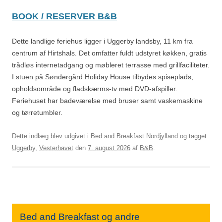
BOOK / RESERVER B&B
Dette landlige feriehus ligger i Uggerby landsby, 11 km fra
centrum af Hirtshals. Det omfatter fuldt udstyret køkken, gratis
trådløs internetadgang og møbleret terrasse med grillfaciliteter.
I stuen på Søndergård Holiday House tilbydes spiseplads,
opholdsområde og fladskærms-tv med DVD-afspiller.
Feriehuset har badeværelse med bruser samt vaskemaskine
og tørretumbler.
Dette indlæg blev udgivet i
Bed and Breakfast Nordjylland
og tagget
Uggerby
,
Vesterhavet
den
7. august 2026
af
B&B
.
Bed and Breakfast og andre