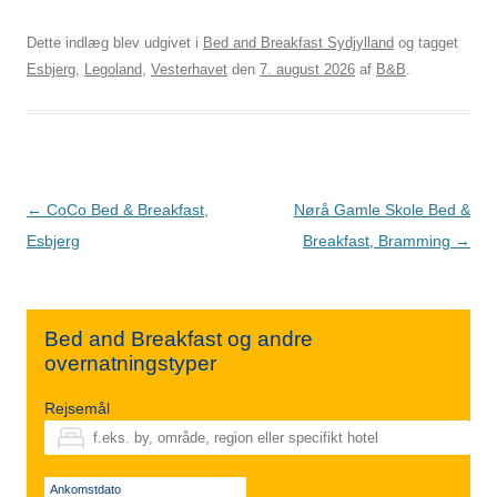
Dette indlæg blev udgivet i
Bed and Breakfast Sydjylland
og tagget
Esbjerg
,
Legoland
,
Vesterhavet
den
7. august 2026
af
B&B
.
Indlægsnavigation
←
CoCo Bed & Breakfast,
Nørå Gamle Skole Bed &
Esbjerg
Breakfast, Bramming
→
Bed and Breakfast og andre
overnatningstyper
Rejsemål
Ankomstdato