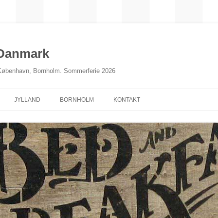
 Danmark
 København, Bornholm. Sommerferie 2026
JYLLAND
BORNHOLM
KONTAKT
NORDJYLLAND
MIDTJYLLAND
ØSTJYLLAND
SØNDERJYLLAND