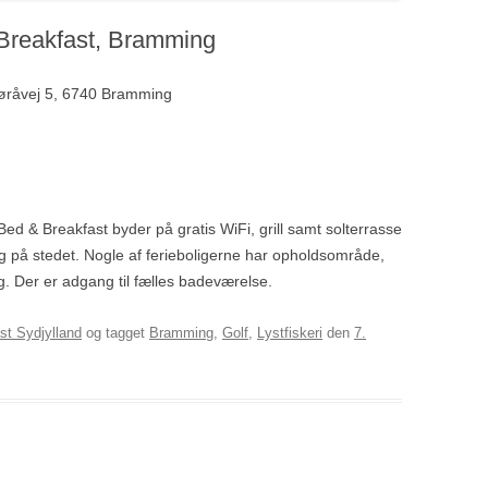
Breakfast, Bramming
øråvej 5, 6740 Bramming
d & Breakfast byder på gratis WiFi, grill samt solterrasse
ng på stedet. Nogle af ferieboligerne har opholdsområde,
g. Der er adgang til fælles badeværelse.
st Sydjylland
og tagget
Bramming
,
Golf
,
Lystfiskeri
den
7.