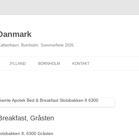
 Danmark
 København, Bornholm. Sommerferie 2026
JYLLAND
BORNHOLM
KONTAKT
NORDJYLLAND
MIDTJYLLAND
ØSTJYLLAND
SØNDERJYLLAND
reakfast, Gråsten
lotsbakken 8, 6300 Gråsten