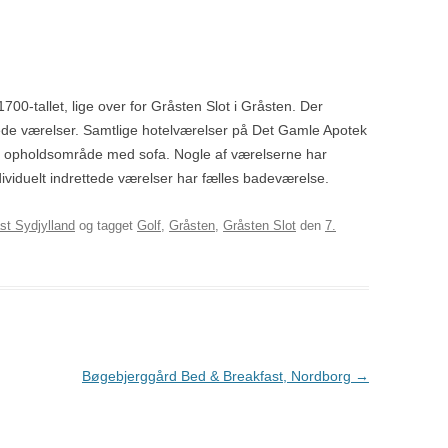
 1700-tallet, lige over for Gråsten Slot i Gråsten. Der
ttede værelser. Samtlige hotelværelser på Det Gamle Apotek
t opholdsområde med sofa. Nogle af værelserne har
ividuelt indrettede værelser har fælles badeværelse.
st Sydjylland
og tagget
Golf
,
Gråsten
,
Gråsten Slot
den
7.
Bøgebjerggård Bed & Breakfast, Nordborg
→