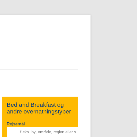
Bed and Breakfast og
andre overnatningstyper
Rejsemål