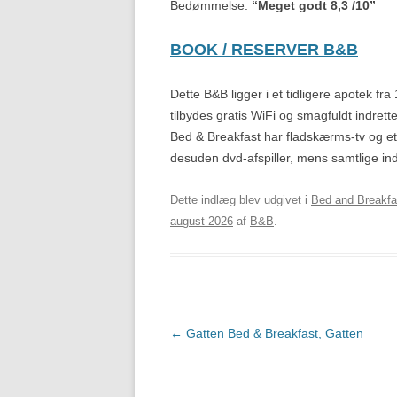
Bedømmelse:
“Meget godt 8,3 /10”
BOOK / RESERVER B&B
Dette B&B ligger i et tidligere apotek fra
tilbydes gratis WiFi og smagfuldt indre
Bed & Breakfast har fladskærms-tv og e
desuden dvd-afspiller, mens samtlige ind
Dette indlæg blev udgivet i
Bed and Breakfa
august 2026
af
B&B
.
Indlægsnavigation
←
Gatten Bed & Breakfast, Gatten