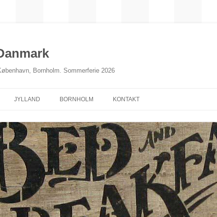
 Danmark
 København, Bornholm. Sommerferie 2026
JYLLAND
BORNHOLM
KONTAKT
NORDJYLLAND
MIDTJYLLAND
ØSTJYLLAND
SØNDERJYLLAND