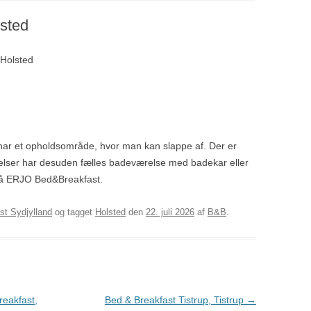
sted
 Holsted
har et opholdsområde, hvor man kan slappe af. Der er
elser har desuden fælles badeværelse med badekar eller
t på ERJO Bed&Breakfast.
st Sydjylland
og tagget
Holsted
den
22. juli 2026
af
B&B
.
eakfast,
Bed & Breakfast Tistrup, Tistrup
→