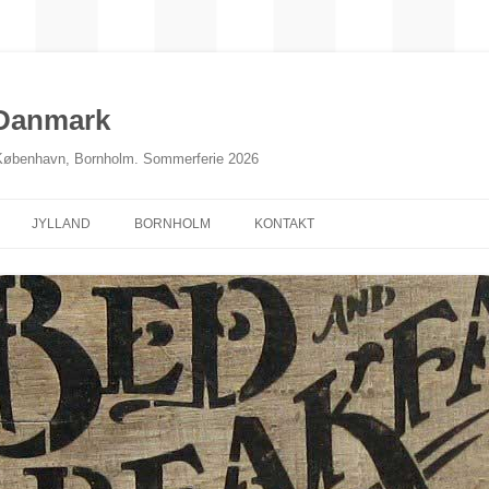
 Danmark
 København, Bornholm. Sommerferie 2026
JYLLAND
BORNHOLM
KONTAKT
NORDJYLLAND
MIDTJYLLAND
ØSTJYLLAND
SØNDERJYLLAND