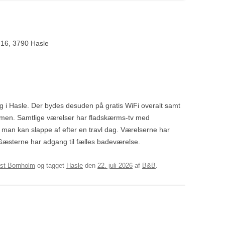
 16, 3790 Hasle
 i Hasle. Der bydes desuden på gratis WiFi overalt samt
ommen. Samtlige værelser har fladskærms-tv med
man kan slappe af efter en travl dag. Værelserne har
Gæsterne har adgang til fælles badeværelse.
st Bornholm
og tagget
Hasle
den
22. juli 2026
af
B&B
.