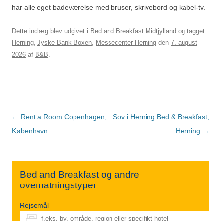
har alle eget badeværelse med bruser, skrivebord og kabel-tv.
Dette indlæg blev udgivet i
Bed and Breakfast Midtjylland
og tagget
Herning
,
Jyske Bank Boxen
,
Messecenter Herning
den
7. august
2026
af
B&B
.
Indlægsnavigation
←
Rent a Room Copenhagen,
Sov i Herning Bed & Breakfast,
København
Herning
→
Bed and Breakfast og andre
overnatningstyper
Rejsemål