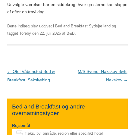
Udvalgte værelser har en siddekrog, hvor gæsterne kan slappe
af efter en travl dag.
Dette indlæg blev udgivet i
Bed and Breakfast Sydsjælland
og
tagget
Toreby
den
22. juli 2026
af
B&B
.
Indlægsnavigation
←
Otel Våbensted Bed &
M/S Svend. Nakskov B&B,
Breakfast, Sakskøbing
Nakskov
→
Bed and Breakfast og andre
overnatningstyper
Rejsemål