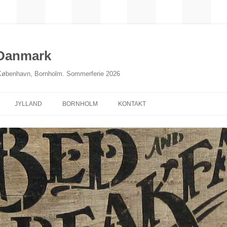
 Danmark
 København, Bornholm. Sommerferie 2026
JYLLAND
BORNHOLM
KONTAKT
NORDJYLLAND
MIDTJYLLAND
ØSTJYLLAND
SØNDERJYLLAND