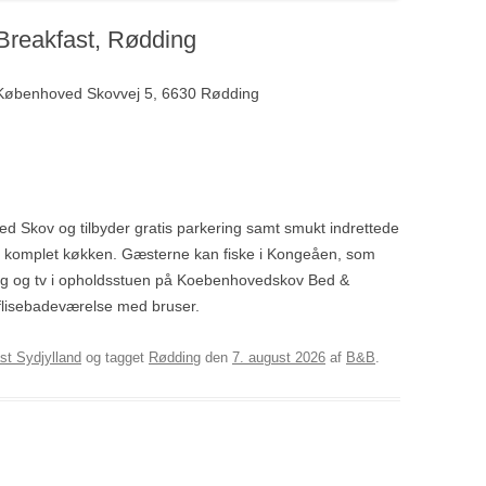
reakfast, Rødding
 Københoved Skovvej 5, 6630 Rødding
ed Skov og tilbyder gratis parkering samt smukt indrettede
og komplet køkken. Gæsterne kan fiske i Kongeåen, som
krog og tv i opholdsstuen på Koebenhovedskov Bed &
 flisebadeværelse med bruser.
st Sydjylland
og tagget
Rødding
den
7. august 2026
af
B&B
.