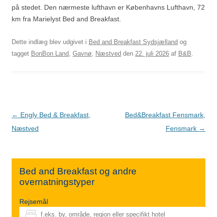
på stedet. Den nærmeste lufthavn er Københavns Lufthavn, 72
km fra Marielyst Bed and Breakfast.
Dette indlæg blev udgivet i
Bed and Breakfast Sydsjælland
og
tagget
BonBon Land
,
Gavnø
,
Næstved
den
22. juli 2026
af
B&B
.
Indlægsnavigation
←
Engly Bed & Breakfast,
Bed&Breakfast Fensmark,
Næstved
Fensmark
→
Bed and Breakfast og andre
overnatningstyper
Rejsemål