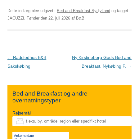
Dette indlæg blev udgivet i
Bed and Breakfast Sydjylland
og tagget
JACUZZI
,
Tønder
den
22. juli 2026
af
B&B
.
Indlægsnavigation
←
Radstedhus B&B,
Ny Kirstineberg Gods Bed and
Sakskøbing
Breakfast, Nykøbing F.
→
Bed and Breakfast og andre
overnatningstyper
Rejsemål
Ankomstdato