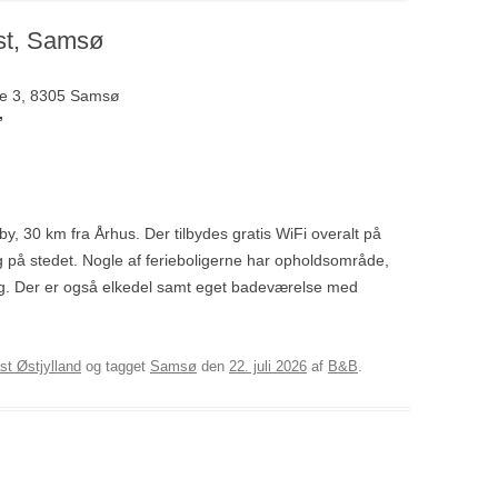
st, Samsø
de 3, 8305 Samsø
”
, 30 km fra Århus. Der tilbydes gratis WiFi overalt på
g på stedet. Nogle af ferieboligerne har opholdsområde,
dag. Der er også elkedel samt eget badeværelse med
st Østjylland
og tagget
Samsø
den
22. juli 2026
af
B&B
.