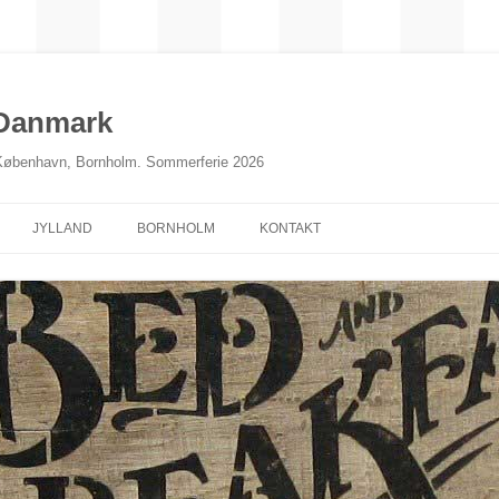
 Danmark
 København, Bornholm. Sommerferie 2026
JYLLAND
BORNHOLM
KONTAKT
NORDJYLLAND
MIDTJYLLAND
ØSTJYLLAND
SØNDERJYLLAND