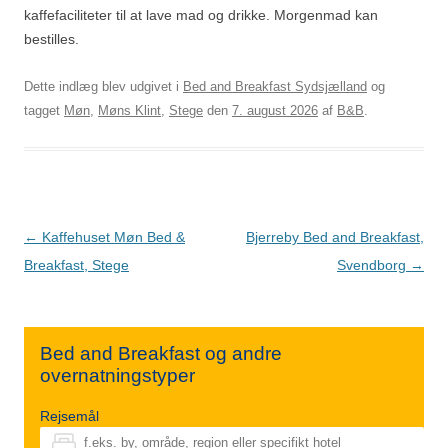
kaffefaciliteter til at lave mad og drikke. Morgenmad kan
bestilles.
Dette indlæg blev udgivet i
Bed and Breakfast Sydsjælland
og
tagget
Møn
,
Møns Klint
,
Stege
den
7. august 2026
af
B&B
.
Indlægsnavigation
←
Kaffehuset Møn Bed &
Bjerreby Bed and Breakfast,
Breakfast, Stege
Svendborg
→
Bed and Breakfast og andre
overnatningstyper
Rejsemål