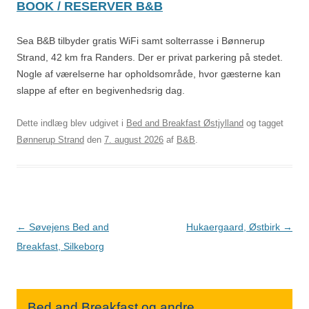
BOOK / RESERVER B&B
Sea B&B tilbyder gratis WiFi samt solterrasse i Bønnerup
Strand, 42 km fra Randers. Der er privat parkering på stedet.
Nogle af værelserne har opholdsområde, hvor gæsterne kan
slappe af efter en begivenhedsrig dag.
Dette indlæg blev udgivet i
Bed and Breakfast Østjylland
og tagget
Bønnerup Strand
den
7. august 2026
af
B&B
.
Indlægsnavigation
←
Søvejens Bed and
Hukaergaard, Østbirk
→
Breakfast, Silkeborg
Bed and Breakfast og andre