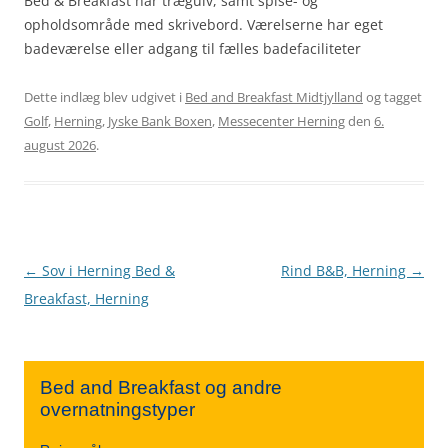
Bed & Breakfast har trægulv, samt spise- og
opholdsområde med skrivebord. Værelserne har eget
badeværelse eller adgang til fælles badefaciliteter
Dette indlæg blev udgivet i
Bed and Breakfast Midtjylland
og tagget
Golf
,
Herning
,
Jyske Bank Boxen
,
Messecenter Herning
den
6.
august 2026
.
Indlægsnavigation
←
Sov i Herning Bed &
Rind B&B, Herning
→
Breakfast, Herning
Bed and Breakfast og andre
overnatningstyper