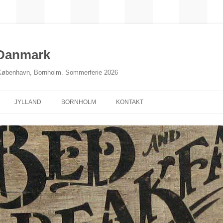
 Danmark
 København, Bornholm. Sommerferie 2026
JYLLAND
BORNHOLM
KONTAKT
NORDJYLLAND
MIDTJYLLAND
ØSTJYLLAND
SØNDERJYLLAND