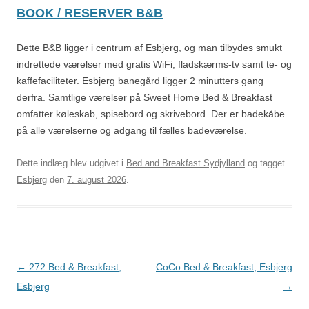
BOOK / RESERVER B&B
Dette B&B ligger i centrum af Esbjerg, og man tilbydes smukt
indrettede værelser med gratis WiFi, fladskærms-tv samt te- og
kaffefaciliteter. Esbjerg banegård ligger 2 minutters gang
derfra. Samtlige værelser på Sweet Home Bed & Breakfast
omfatter køleskab, spisebord og skrivebord. Der er badekåbe
på alle værelserne og adgang til fælles badeværelse.
Dette indlæg blev udgivet i
Bed and Breakfast Sydjylland
og tagget
Esbjerg
den
7. august 2026
.
Indlægsnavigation
←
272 Bed & Breakfast,
CoCo Bed & Breakfast, Esbjerg
Esbjerg
→