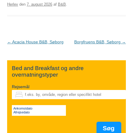
Herlev
den
7. august 2026
af
B&B
.
Indlægsnavigation
←
Acacia House B&B, Søborg
Borgfruens B&B, Søborg
→
Bed and Breakfast og andre
overnatningstyper
Rejsemål
Ankomstdato
Afrejsedato