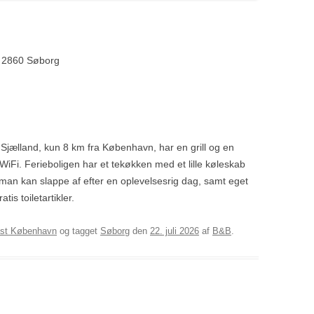
9, 2860 Søborg
Sjælland, kun 8 km fra København, har en grill og en
 WiFi. Ferieboligen har et tekøkken med et lille køleskab
an kan slappe af efter en oplevelsesrig dag, samt eget
is toiletartikler.
ast København
og tagget
Søborg
den
22. juli 2026
af
B&B
.