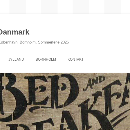
 Danmark
 København, Bornholm. Sommerferie 2026
JYLLAND
BORNHOLM
KONTAKT
NORDJYLLAND
MIDTJYLLAND
ØSTJYLLAND
SØNDERJYLLAND