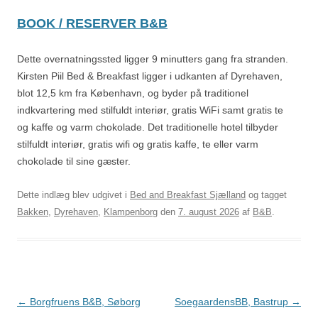
BOOK / RESERVER B&B
Dette overnatningssted ligger 9 minutters gang fra stranden.
Kirsten Piil Bed & Breakfast ligger i udkanten af Dyrehaven,
blot 12,5 km fra København, og byder på traditionel
indkvartering med stilfuldt interiør, gratis WiFi samt gratis te
og kaffe og varm chokolade. Det traditionelle hotel tilbyder
stilfuldt interiør, gratis wifi og gratis kaffe, te eller varm
chokolade til sine gæster.
Dette indlæg blev udgivet i
Bed and Breakfast Sjælland
og tagget
Bakken
,
Dyrehaven
,
Klampenborg
den
7. august 2026
af
B&B
.
Indlægsnavigation
←
Borgfruens B&B, Søborg
SoegaardensBB, Bastrup
→