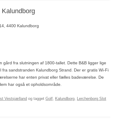
, Kalundborg
114, 4400 Kalundborg
n gård fra slutningen af 1800-tallet. Dette B&B ligger lige
l fra sandstranden Kalundborg Strand. Der er gratis Wi-Fi
ærelserne har enten privat eller fælles badeværelse. De
af dem har også et opholdsområde.
st Vestsjælland
og tagget
Golf
,
Kalundborg
,
Lerchenborg Slot