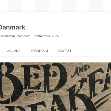
 Danmark
 København, Bornholm. Sommerferie 2026
JYLLAND
BORNHOLM
KONTAKT
NORDJYLLAND
MIDTJYLLAND
ØSTJYLLAND
SØNDERJYLLAND