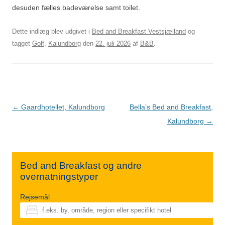
desuden fælles badeværelse samt toilet.
Dette indlæg blev udgivet i
Bed and Breakfast Vestsjælland
og
tagget
Golf
,
Kalundborg
den
22. juli 2026
af
B&B
.
Indlægsnavigation
←
Gaardhotellet, Kalundborg
Bella’s Bed and Breakfast,
Kalundborg
→
Bed and Breakfast og andre
overnatningstyper
Rejsemål