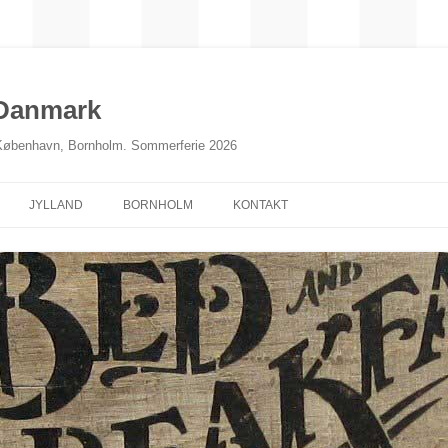
 Danmark
 København, Bornholm. Sommerferie 2026
JYLLAND
BORNHOLM
KONTAKT
NORDJYLLAND
MIDTJYLLAND
ØSTJYLLAND
SØNDERJYLLAND