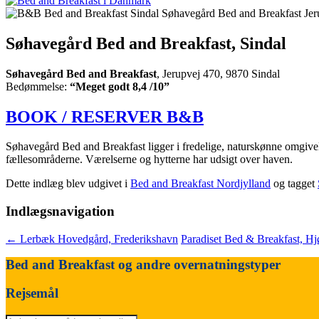
Søhavegård Bed and Breakfast, Sindal
Søhavegård Bed and Breakfast
, Jerupvej 470, 9870 Sindal
Bedømmelse:
“Meget godt 8,4 /10”
BOOK / RESERVER B&B
Søhavegård Bed and Breakfast ligger i fredelige, naturskønne omgivels
fællesområderne. Værelserne og hytterne har udsigt over haven.
Dette indlæg blev udgivet i
Bed and Breakfast Nordjylland
og tagget
Indlægsnavigation
←
Lerbæk Hovedgård, Frederikshavn
Paradiset Bed & Breakfast, Hj
Bed and Breakfast og andre overnatningstyper
Rejsemål