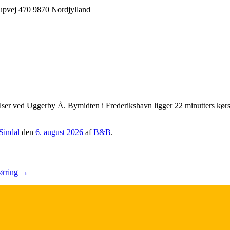
er ved Uggerby Å. Bymidten i Frederikshavn ligger 22 minutters kørsel 
Sindal
den
6. august 2026
af
B&B
.
ørring
→